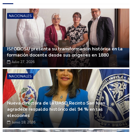
NACIONALES
ISFODOSU presenta su transformación histórica en la
formación docente desde sus orígenes en 1880
Julio 27, 2026
NACIONALES
Nueva directora de la UASD Recinto San Juan
agradece respaldo histórico del 94 % en las
elecciones
Junio 18, 2026