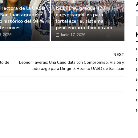
irectora de la UASD
ISEEPENC gradúa 479
 San Juan agradece
nuevos agentes para
o histórico del 94 %
fortalecer el sistema
lecciones
penitenciario dominicano
8, 2026
Junio 17, 2026
NEXT
ato de
Leonor Taveras: Una Candidata con Compromiso, Visión y
Liderazgo para Dirigir el Recinto UASD de San Juan