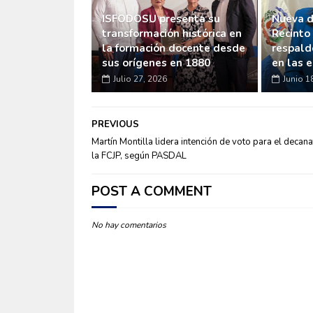
ISFODOSU presenta su
Nueva d
transformación histórica en
Recinto
la formación docente desde
respald
sus orígenes en 1880
en las e
Julio 27, 2026
Junio 1
PREVIOUS
Martín Montilla lidera intención de voto para el decan
la FCJP, según PASDAL
POST A COMMENT
No hay comentarios